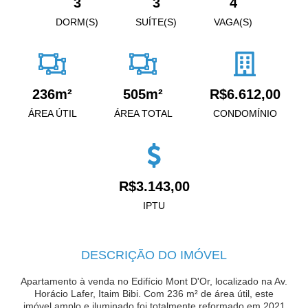
3
3
4
DORM(S)
SUÍTE(S)
VAGA(S)
236m²
505m²
R$6.612,00
ÁREA ÚTIL
ÁREA TOTAL
CONDOMÍNIO
R$3.143,00
IPTU
DESCRIÇÃO DO IMÓVEL
Apartamento à venda no Edifício Mont D'Or, localizado na Av.
Horácio Lafer, Itaim Bibi. Com 236 m² de área útil, este
imóvel amplo e iluminado foi totalmente reformado em 2021